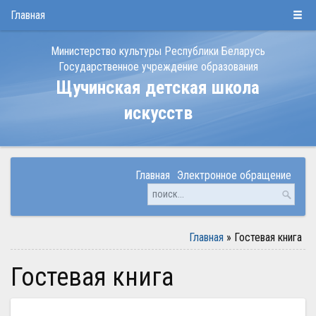
РУС
БЕЛ
ENG
Суббота, 8 августа 2026
Главная
Министерство культуры Республики Беларусь
Государственное учреждение образования
Щучинская детская школа
искусств
Главная
Электронное обращение
Главная
»
Гостевая книга
Гостевая книга