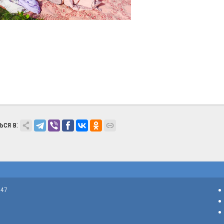
ься в:
 47