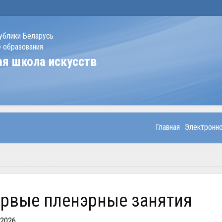
ублики Беларусь
 образования
ая школа искусств
Главная
Электронн
Первые пленэрные занятия
.2026