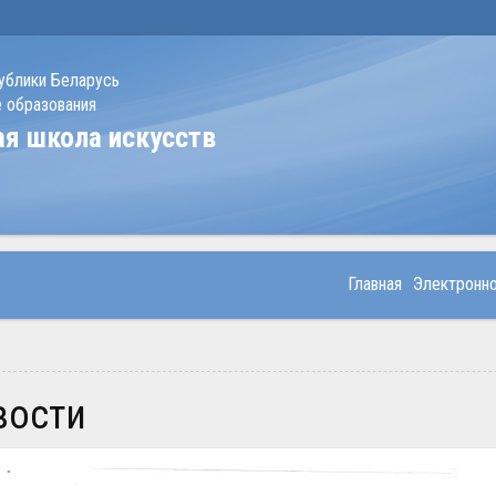
ублики Беларусь
 образования
ая школа искусств
Главная
Электронн
овости