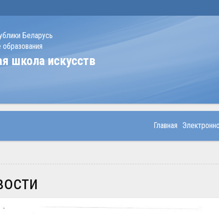
ублики Беларусь
 образования
ая школа искусств
Главная
Электронн
овости